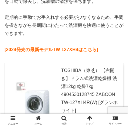
を自動で除去し、洗濯槽の清潔を保ちます。
定期的に手動でお手入れする必要が少なくなるため、手間
を省きながら長期間にわたって洗濯機を快適に使うことが
できます。
[2024発売の最新モデルTW-127XH4はこちら]
TOSHIBA（東芝） 【右開
き】ドラム式洗濯乾燥機 洗
濯12kg 乾燥7kg
4904530128745 ZABOON
TW-127XH4R(W) [グランホ
ワイト]
created by
Rinker
メニュー
ホーム
検索
トップ
サイドバー
Amazon
楽天市場