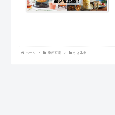
ホーム
季節家電
かき氷器