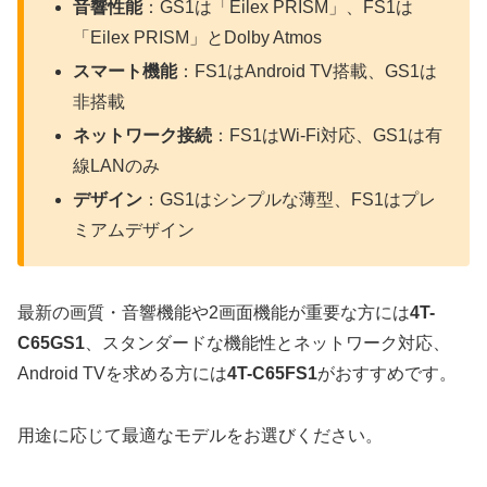
音響性能
：GS1は「Eilex PRISM」、FS1は
「Eilex PRISM」とDolby Atmos
スマート機能
：FS1はAndroid TV搭載、GS1は
非搭載
ネットワーク接続
：FS1はWi-Fi対応、GS1は有
線LANのみ
デザイン
：GS1はシンプルな薄型、FS1はプレ
ミアムデザイン
最新の画質・音響機能や2画面機能が重要な方には
4T-
C65GS1
、スタンダードな機能性とネットワーク対応、
Android TVを求める方には
4T-C65FS1
がおすすめです。
用途に応じて最適なモデルをお選びください。