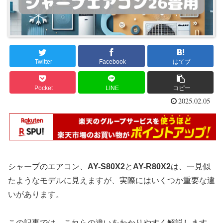
Twitter
Facebook
はてブ
Pocket
LINE
コピー
2025.02.05
シャープのエアコン、
AY-S80X2
と
AY-R80X2
は、一見似
たようなモデルに見えますが、実際にはいくつか重要な違
いがあります。
この記事では、これらの違いをわかりやすく解説します。