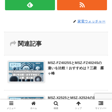
家電ウォッチャー
関連記事
MSZ-FZ4025SとMSZ-FZ4024Sの
エアコン
違いを比較！おすすめは？三菱 霧
ヶ峰
MSZ-X2525とMSZ-X2524の違いを
エアコン
比較！おすすめは？三菱エアコン霧
ヶ峰8畳用
メニュー
ホーム
検索
トップ
サイドバー