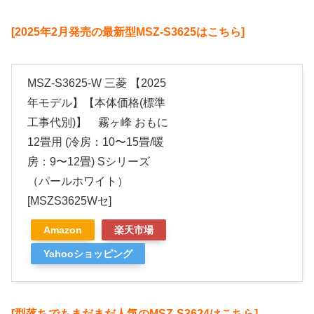
[2025年2月発売の最新型MSZ-S3625はこちら]
MSZ-S3625-W 三菱 【2025
年モデル】【本体価格(標準
工事代別)】 霧ヶ峰 おもに
12畳用 (冷房：10〜15畳/暖
房：9〜12畳) Sシリーズ
（パールホワイト）
[MSZS3625Wセ]
Amazon
楽天市場
Yahooショッピング
[型落ちでもまだまだ人気のMSZ-S3624はこちら]