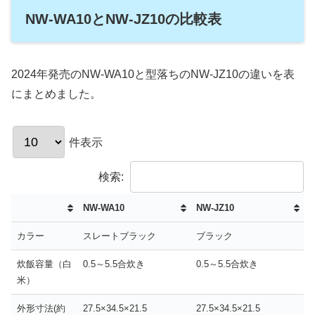
NW-WA10とNW-JZ10の比較表
2024年発売のNW-WA10と型落ちのNW-JZ10の違いを表
にまとめました。
件表示
検索:
NW-WA10
NW-JZ10
カラー
スレートブラック
ブラック
炊飯容量（白
0.5～5.5合炊き
0.5～5.5合炊き
米）
外形寸法(約
27.5×34.5×21.5
27.5×34.5×21.5