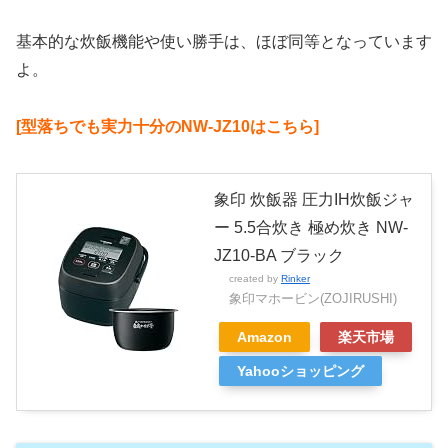
基本的な炊飯機能や使い勝手は、ほぼ同等となっています
よ。
[型落ちでも実力十分のNW-JZ10はこちら]
象印 炊飯器 圧力IH炊飯ジャ
ー 5.5合炊き 極め炊き NW-
JZ10-BA ブラック
created by
Rinker
象印マホービン(ZOJIRUSHI)
Amazon
楽天市場
Yahooショッピング