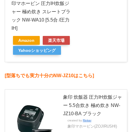
印マホービン 圧力IH炊飯ジ
ャー 極め炊き スレートブラ
ック NW-WA10 [5.5合 /圧力
IH]
Amazon
楽天市場
Yahooショッピング
[型落ちでも実力十分のNW-JZ10はこちら]
象印 炊飯器 圧力IH炊飯ジャ
ー 5.5合炊き 極め炊き NW-
JZ10-BA ブラック
created by
Rinker
象印マホービン(ZOJIRUSHI)