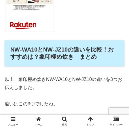
NW-WA10とNW-JZ10の違いを比較！お
すすめは？象印極め炊き まとめ
以上、象印極め炊きNW-WA10とNW-JZ10の違いを3つお
伝えしました。
違いはこの3つでしたね。
メニュー
ホーム
検索
トップ
サイドバー
重さが違う。