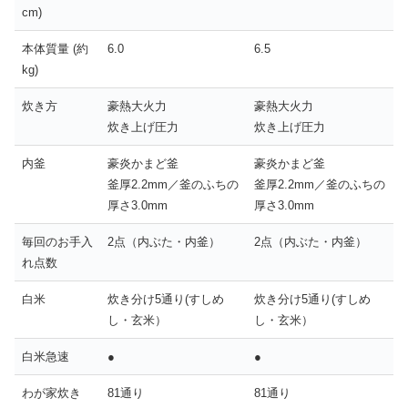
cm)
本体質量 (約
6.0
6.5
kg)
炊き方
豪熱大火力
豪熱大火力
炊き上げ圧力
炊き上げ圧力
内釜
豪炎かまど釜
豪炎かまど釜
釜厚2.2mm／釜のふちの
釜厚2.2mm／釜のふちの
厚さ3.0mm
厚さ3.0mm
毎回のお手入
2点（内ぶた・内釜）
2点（内ぶた・内釜）
れ点数
白米
炊き分け5通り(すしめ
炊き分け5通り(すしめ
し・玄米）
し・玄米）
白米急速
●
●
わが家炊き
81通り
81通り