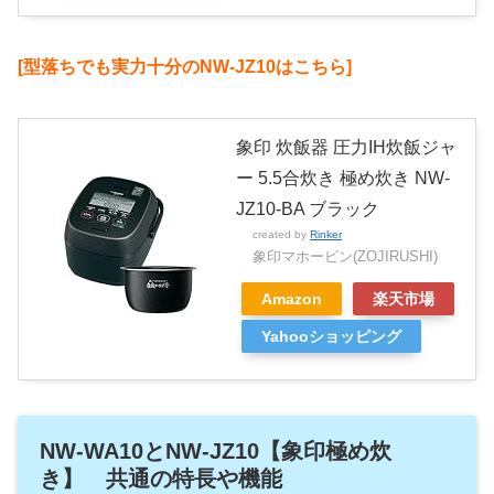
[型落ちでも実力十分のNW-JZ10はこちら]
象印 炊飯器 圧力IH炊飯ジャ
ー 5.5合炊き 極め炊き NW-
JZ10-BA ブラック
created by
Rinker
象印マホービン(ZOJIRUSHI)
Amazon
楽天市場
Yahooショッピング
NW-WA10とNW-JZ10【象印極め炊
き】 共通の特長や機能