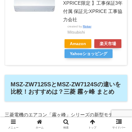
XPRICE限定 】工事保証3年
付属 保証元:XPRICE 工事協
力会社
created by
Rinker
Mitsubishi
Amazon
楽天市場
Yahooショッピング
MSZ-ZW7125SとMSZ-ZW7124Sの違いを
比較！おすすめは？三菱 霧ヶ峰 まとめ
三菱電機のエアコン「霧ヶ峰」シリーズの新型モデル
「MSZ-ZW7125S」と型落ちモデル「MSZ-ZW7124S」
メニュー
ホーム
検索
トップ
サイドバー
は、それぞれに魅力的な特長があります。