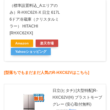
（標準設置料込_Aエリアの
み）R-HXC62X-X 日立 617L
6ドア冷蔵庫（クリスタルミ
ラー） HITACHI
[RHXC62XX]
Amazon
楽天市場
Yahooショッピング
[型落ちでもまだまだ人気のR-HXC62Vはこちら]
日立(ヒタチ) [大型特配]R-
HXC62V(H) ブラストモーブ
グレー (安心取付無料)
created by
Rinker