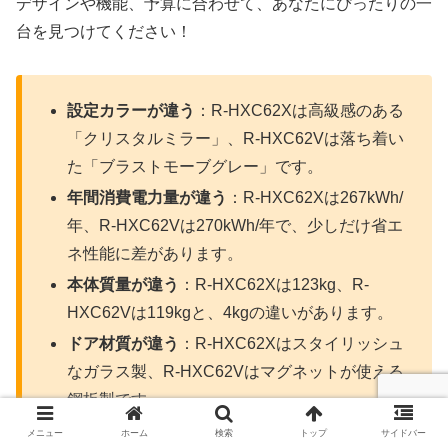
デザインや機能、予算に合わせて、あなたにぴったりの一
台を見つけてください！
設定カラーが違う
：R-HXC62Xは高級感のある
「クリスタルミラー」、R-HXC62Vは落ち着い
た「ブラストモーブグレー」です。
年間消費電力量が違う
：R-HXC62Xは267kWh/
年、R-HXC62Vは270kWh/年で、少しだけ省エ
ネ性能に差があります。
本体質量が違う
：R-HXC62Xは123kg、R-
HXC62Vは119kgと、4kgの違いがあります。
ドア材質が違う
：R-HXC62Xはスタイリッシュ
なガラス製、R-HXC62Vはマグネットが使える
鋼板製です。
発売年が違う
：R-HXC62Xは2025年2月発売の
メニュー
ホーム
検索
トップ
サイドバー